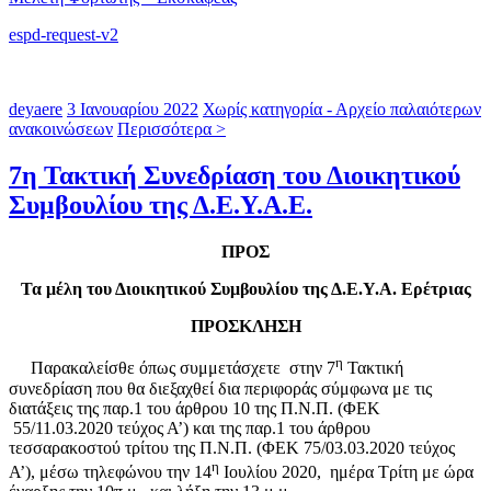
espd-request-v2
deyaere
3 Ιανουαρίου 2022
Χωρίς κατηγορία - Αρχείο παλαιότερων
ανακοινώσεων
Περισσότερα >
7η Τακτική Συνεδρίαση του Διοικητικού
Συμβουλίου της Δ.Ε.Υ.Α.Ε.
ΠΡΟΣ
Τα μέλη του Διοικητικού Συμβουλίου της Δ.Ε.Υ.Α. Ερέτριας
ΠΡΟΣΚΛΗΣΗ
η
Παρακαλείσθε όπως συμμετάσχετε
στην 7
Τακτική
συνεδρίαση που θα διεξαχθεί δια περιφοράς σύμφωνα με τις
διατάξεις της παρ.1 του άρθρου 10 της Π.Ν.Π. (ΦΕΚ
55/11.03.2020 τεύχος Α’) και της παρ.1 του άρθρου
τεσσαρακοστού τρίτου της Π.Ν.Π. (ΦΕΚ 75/03.03.2020 τεύχος
η
Α’), μέσω τηλεφώνου την 14
Ιουλίου 2020, ημέρα Τρίτη με ώρα