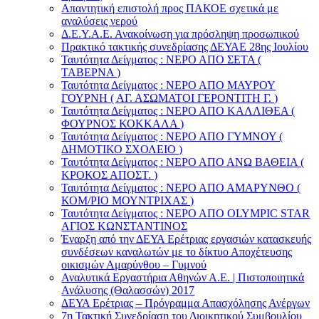
Απαντητική επιστολή προς ΠΑΚΟΕ σχετικά με
αναλύσεις νερού
Δ.Ε.Υ.Α.Ε. Ανακοίνωση για πρόσληψη προσωπικού
Πρακτικό τακτικής συνεδρίασης ΔΕΥΑΕ 28ης Ιουλίου
Ταυτότητα Δείγματος : ΝΕΡΟ ΑΠΟ ΣΕΤΑ (
ΤΑΒΕΡΝΑ )
Ταυτότητα Δείγματος : ΝΕΡΟ ΑΠΟ ΜΑΥΡΟΥ
ΓΟΥΡΝΗ ( ΑΓ. ΑΣΩΜΑΤΟΙ ΓΕΡΟΝΤΙΤΗ Γ. )
Ταυτότητα Δείγματος : ΝΕΡΟ ΑΠΟ ΚΑΛΛΙΘΕΑ (
ΦΟΥΡΝΟΣ ΚΟΚΚΑΛΑ )
Ταυτότητα Δείγματος : ΝΕΡΟ ΑΠΟ ΓΥΜΝΟΥ (
ΔΗΜΟΤΙΚΟ ΣΧΟΛΕΙΟ )
Ταυτότητα Δείγματος : ΝΕΡΟ ΑΠΟ ΑΝΩ ΒΑΘΕΙΑ (
ΚΡΟΚΟΣ ΑΠΟΣΤ. )
Ταυτότητα Δείγματος : ΝΕΡΟ ΑΠΟ ΑΜΑΡΥΝΘΟ (
ΚΟΜ/ΡΙΟ ΜΟΥΝΤΡΙΧΑΣ )
Ταυτότητα Δείγματος : ΝΕΡΟ ΑΠΟ OLYMPIC STAR
ΑΓΙΟΣ ΚΩΝΣΤΑΝΤΙΝΟΣ
Έναρξη από την ΔΕΥΑ Ερέτριας εργασιών κατασκευής
συνδέσεων καναλωτών με το δίκτυο Αποχέτευσης
οικισμών Αμαρύνθου – Γυμνού
Αναλυτικά Εργαστήρια Αθηνών Α.Ε. | Πιστοποιητικά
Ανάλυσης (Θαλασσών) 2017
ΔΕΥΑ Ερέτριας – Πρόγραμμα Απασχόλησης Ανέργων
7η Τακτική Συνεδρίαση του Διοικητικού Συμβουλίου