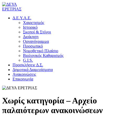
Δ.Ε.Υ.Α.Ε.
Χαιρετισμός
Ιστορικό
Σκοποί & Στόχοι
Διοίκηση
Οργανόγραμμα
Προσωπικό
Νομοθετικό Πλαίσιο
Βιολογικός Καθαρισμός
G.I.S.
Προσκλήσεις Δ.Σ.
Δημοτικά Διαμερίσματα
Ανακοινώσεις
Επικοινωνία
Χωρίς κατηγορία – Αρχείο
παλαιότερων ανακοινώσεων