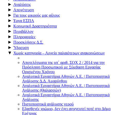
►
Αναλύσεις
►
Αποχέτευση
►
Για τους μικρούς μας φίλους
►
Έργα ΕΣΠΑ
►
Κοινωνική Δραστηριότητα
►
Περιβάλλον
►
Πληροφορίες
►
Προσκλήσεις Δ.Σ.
►
Ύδρευση
▼
Χωρίς κατηγορία – Αρχείο παλαιότερων ανακοινώσεων
Αποτελέσματα της υπ΄ αριθ. ΣΟΧ 2 / 2014 για την
Πρόσληψη Προσωπικού με Σύμβαση Εργασίας
Ορισμένου Χρόνου
Αναλυτικά Εργαστήρια Αθηνών Α.Ε. | Πιστοποιητικά
Ανάλυσης Δ.Δ. Αμαρύνθου
Αναλυτικά Εργαστήρια Αθηνών Α.Ε. | Πιστοποιητικά
Ανάλυσης (Θαλασσών)
Αναλυτικά Εργαστήρια Αθηνών Α.Ε. | Πιστοποιητικά
Ανάλυσης
Πιστοποιητικά ανάλυσης νερού
Εξασθενές χρώμιο, δεν έχει ανιχνευτεί ποτέ στο Δήμο
Ερέτριας