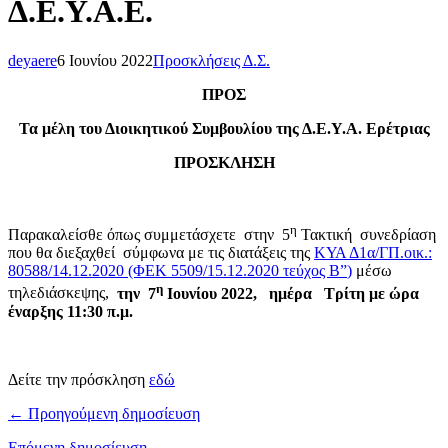
Δ.Ε.Υ.Α.Ε.
deyaere
6 Ιουνίου 2022
Προσκλήσεις Δ.Σ.
ΠΡΟΣ
Τα μέλη του Διοικητικού Συμβουλίου της Δ.Ε.Υ.Α. Ερέτριας
ΠΡΟΣΚΛΗΣΗ
η
Παρακαλείσθε όπως συμμετάσχετε στην 5
Τακτική συνεδρίαση
που θα διεξαχθεί σύμφωνα με τις διατάξεις της
ΚΥΑ Δ1α/ΓΠ.οικ.:
80588/14.12.2020 (ΦΕΚ 5509/15.12.2020 τεύχος Β”
)
μέσω
η
τηλεδιάσκεψης,
την 7
Ιουνίου 2022, ημέρα Τρίτη με ώρα
έναρξης 11:30 π.μ.
Δείτε την πρόσκληση
εδώ
← Προηγούμενη δημοσίευση
Επόμενη δημοσίευση →