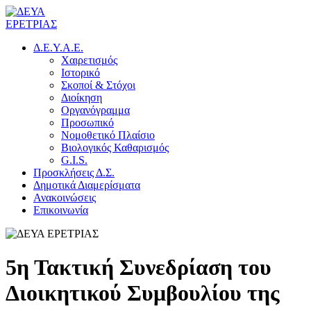
Δ.Ε.Υ.Α.Ε.
Χαιρετισμός
Ιστορικό
Σκοποί & Στόχοι
Διοίκηση
Οργανόγραμμα
Προσωπικό
Νομοθετικό Πλαίσιο
Βιολογικός Καθαρισμός
G.I.S.
Προσκλήσεις Δ.Σ.
Δημοτικά Διαμερίσματα
Ανακοινώσεις
Επικοινωνία
5η Τακτική Συνεδρίαση του
Διοικητικού Συμβουλίου της