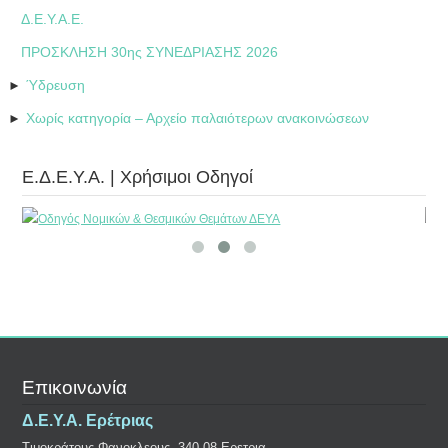
Δ.Ε.Υ.Α.Ε.
ΠΡΟΣΚΛΗΣΗ 30ης ΣΥΝΕΔΡΙΑΣΗΣ 2026
Ύδρευση
►
Χωρίς κατηγορία – Αρχείο παλαιότερων ανακοινώσεων
►
Ε.Δ.Ε.Υ.Α. | Χρήσιμοι Οδηγοί
Επικοινωνία
Δ.Ε.Υ.Α. Ερέτριας
Τιμοκράτους Φανοκλεους, 340 08 Ερετρια