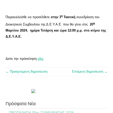
η
Παρακαλείσθε να προσέλθετε
στην 3
Τακτική
συνεδρίαση του
η
Διοικητικού Συμβουλίου της Δ.Ε.Υ.Α.Ε. που θα γίνει στις
20
Μαρτίου 2024, ημέρα Τετάρτη και ώρα 12:00 μ.μ. στο κτίριο της
Δ.Ε.Υ.Α.Ε.
Δείτε την πρόσκληση
εδώ
← Προηγούμενη δημοσίευση
Επόμενη δημοσίευση →
Πρόσφατα Νέα
ΠΡΟΣΚΛΗΣΗ 30ης ΣΥΝΕΔΡΙΑΣΗΣ 2026