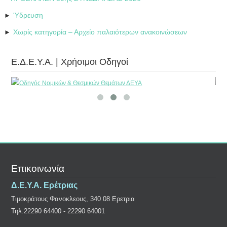
Ύδρευση
►
Χωρίς κατηγορία – Αρχείο παλαιότερων ανακοινώσεων
►
Ε.Δ.Ε.Υ.Α. | Χρήσιμοι Οδηγοί
Επικοινωνία
Δ.Ε.Υ.Α. Ερέτριας
Τιμοκράτους Φανοκλεους, 340 08 Ερετρια
Τηλ.22290 64400 - 22290 64001