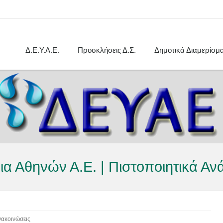
Δ.Ε.Υ.Α.Ε.
Προσκλήσεις Δ.Σ.
Δημοτικά Διαμερίσμ
α Αθηνών Α.Ε. | Πιστοποιητικά Αν
νακοινώσεις