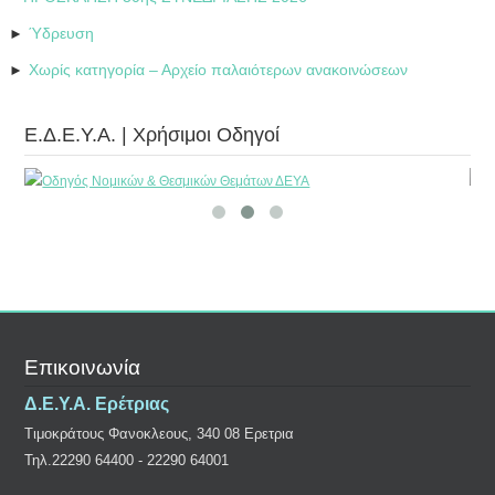
Ύδρευση
►
Χωρίς κατηγορία – Αρχείο παλαιότερων ανακοινώσεων
►
Ε.Δ.Ε.Υ.Α. | Χρήσιμοι Οδηγοί
Επικοινωνία
Δ.Ε.Υ.Α. Ερέτριας
Τιμοκράτους Φανοκλεους, 340 08 Ερετρια
Τηλ.22290 64400 - 22290 64001