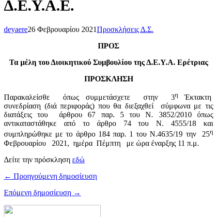
Δ.Ε.Υ.Α.Ε.
deyaere
26 Φεβρουαρίου 2021
Προσκλήσεις Δ.Σ.
ΠΡΟΣ
Τα μέλη του Διοικητικού Συμβουλίου της Δ.Ε.Υ.Α. Ερέτριας
ΠΡΟΣΚΛΗΣΗ
η
Παρακαλείσθε όπως συμμετάσχετε
στην 3
Έκτακτη
συνεδρίαση (διά περιφοράς) που θα διεξαχθεί σύμφωνα με τις
διατάξεις του άρθρου 67 παρ. 5 του Ν. 3852/2010 όπως
αντικαταστάθηκε από το άρθρο 74 του N. 4555/18 και
η
συμπληρώθηκε με το άρθρο 184 παρ. 1 του Ν.4635/19 την 25
Φεβρουαρίου 2021, ημέρα Πέμπτη με ώρα έναρξης 11 π.μ.
Δείτε την πρόσκληση
εδώ
← Προηγούμενη δημοσίευση
Επόμενη δημοσίευση →