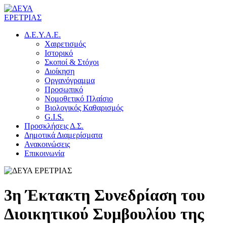
Δ.Ε.Υ.Α.Ε.
Χαιρετισμός
Ιστορικό
Σκοποί & Στόχοι
Διοίκηση
Οργανόγραμμα
Προσωπικό
Νομοθετικό Πλαίσιο
Βιολογικός Καθαρισμός
G.I.S.
Προσκλήσεις Δ.Σ.
Δημοτικά Διαμερίσματα
Ανακοινώσεις
Επικοινωνία
3η Έκτακτη Συνεδρίαση του
Διοικητικού Συμβουλίου της