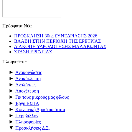
Πρόσφατα Νέα
ΠΡΟΣΚΛΗΣΗ 30ης ΣΥΝΕΔΡΙΑΣΗΣ 2026
ΒΛΑΒΗ ΣΤΗΝ ΠΕΡΙΟΧΗ ΤΗΣ ΕΡΕΤΡΙΑΣ
ΔΙΑΚΟΠΗ ΥΔΡΟΔΟΤΗΣΗΣ ΜΑΛΑΚΩΝΤΑΣ
ΣΤΑΣΗ ΕΡΓΑΣΙΑΣ
Πλοηγηθειτε
►
Ανακοινώσεις
►
Ανακύκλωση
►
Αναλύσεις
►
Αποχέτευση
►
Για τους μικρούς μας φίλους
►
Έργα ΕΣΠΑ
►
Κοινωνική Δραστηριότητα
►
Περιβάλλον
►
Πληροφορίες
▼
Προσκλήσεις Δ.Σ.